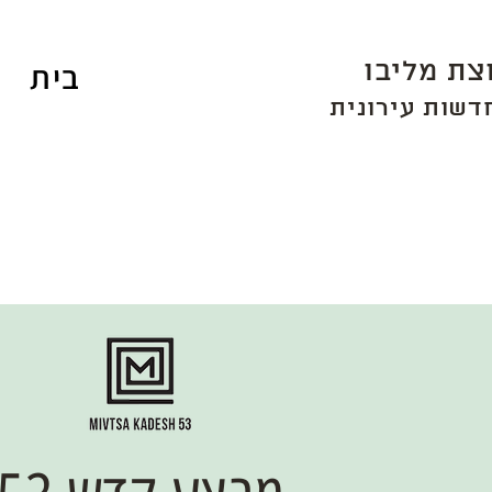
צת מליבו
בית
דשות עיר
ונית