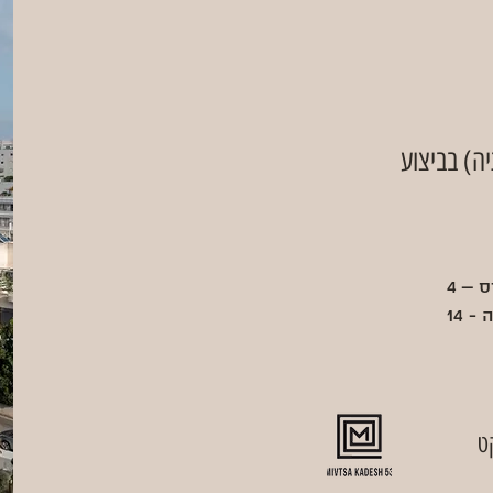
 – 4
 14
ט